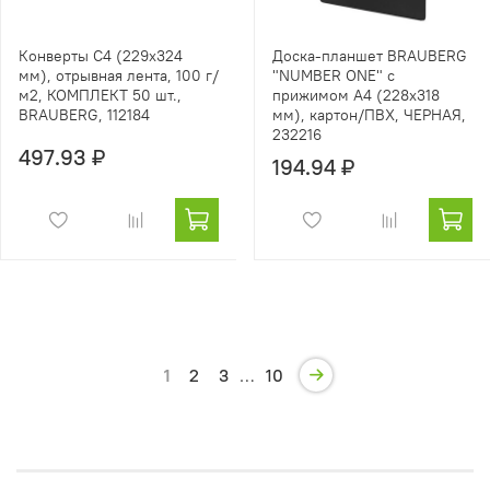
Конверты С4 (229х324
Доска-планшет BRAUBERG
мм), отрывная лента, 100 г/
"NUMBER ONE" с
м2, КОМПЛЕКТ 50 шт.,
прижимом А4 (228х318
BRAUBERG, 112184
мм), картон/ПВХ, ЧЕРНАЯ,
232216
497.93 ₽
194.94 ₽
1
2
3
…
10