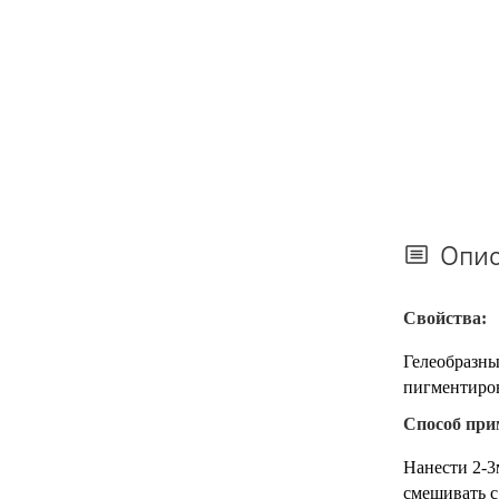
Опи
Свойства:
Гелеобразны
пигментиров
Способ при
Нанести 2-3
смешивать с