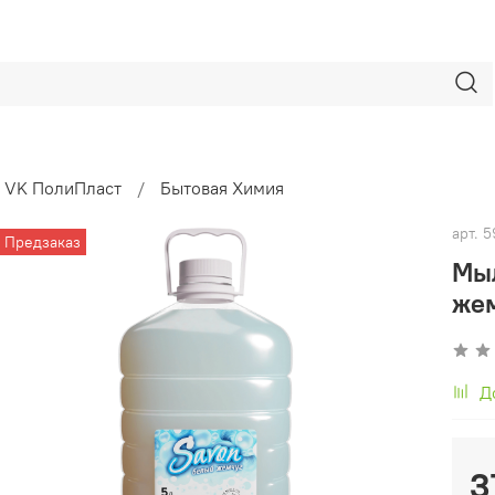
VK ПолиПласт
Бытовая Химия
арт.
5
Предзаказ
Мы
жем
Д
3