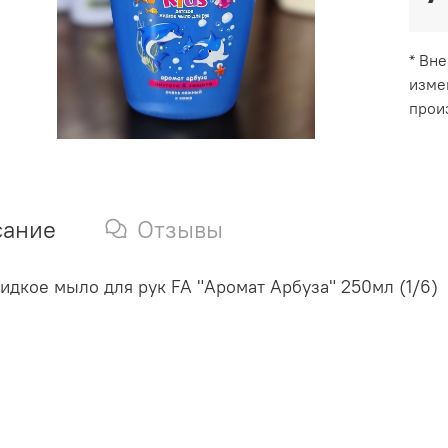
* Вн
изме
прои
сание
Отзывы
идкое мыло для рук FA "Аромат Арбуза" 250мл (1/6)