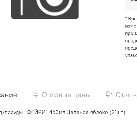
* Вн
изме
прои
пред
прод
упак
сание
Оптовые цены
Отзы
д/посуды "ФЕЙРИ" 450мл Зеленое яблоко (21шт)