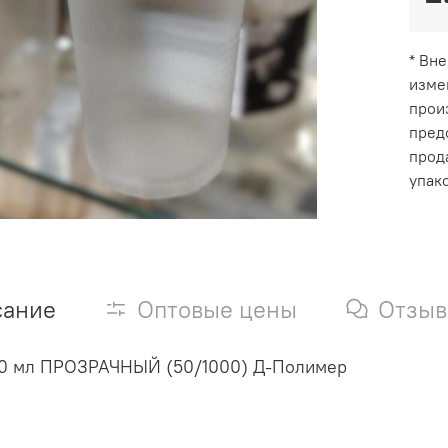
* Вн
изме
прои
пред
прод
упак
сание
Оптовые цены
Отзы
00 мл ПРОЗРАЧНЫЙ (50/1000) Д-Полимер