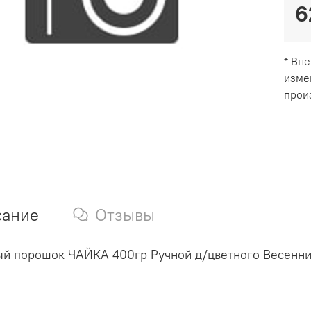
6
* Вн
изме
прои
сание
Отзывы
й порошок ЧАЙКА 400гр Ручной д/цветного Весенний