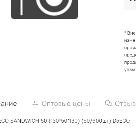
* Вн
изме
прои
пред
прод
упак
сание
Оптовые цены
Отзы
ECO SANDWICH 50 (130*50*130) (50/600шт) DoECO